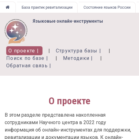
Перейти
База практик ревитализации
Состояние языков России
к
основному
Языковые онлайн-инструменты
содержанию
О проекте
Структура базы
Поиск по базе
Методики
Обратная связь
О проекте
В этом разделе представлена накопленная
сотрудниками Научного центра в 2022 году
информация об онлайн-инструментах для поддержки,
ревитализации и документации языков. К онлайн-