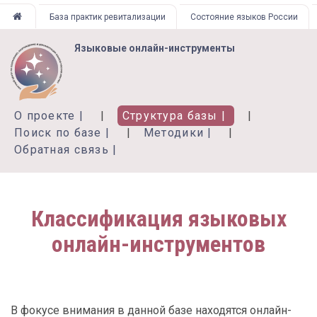
Перейти
База практик ревитализации
Состояние языков России
к
основному
Языковые онлайн-инструменты
содержанию
О проекте
Структура базы
Поиск по базе
Методики
Обратная связь
Классификация языковых
онлайн-инструментов
В фокусе внимания в данной базе находятся онлайн-